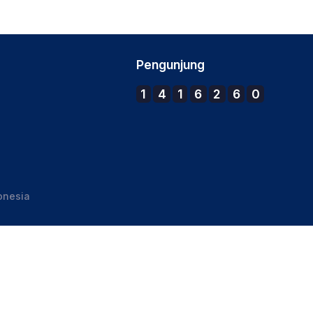
Pengunjung
1
4
1
6
2
6
0
onesia