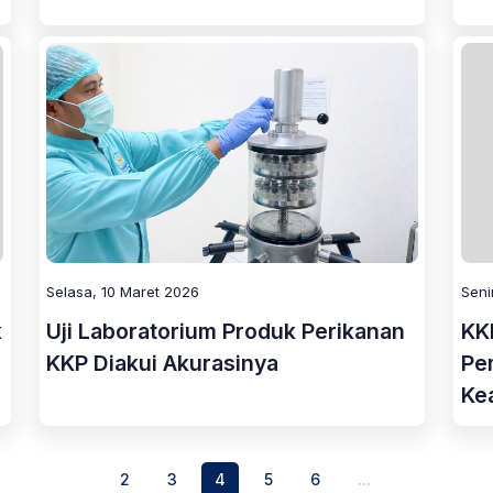
Selasa, 10 Maret 2026
Seni
k
Uji Laboratorium Produk Perikanan
KK
KKP Diakui Akurasinya
Pe
Ke
2
3
4
5
6
...