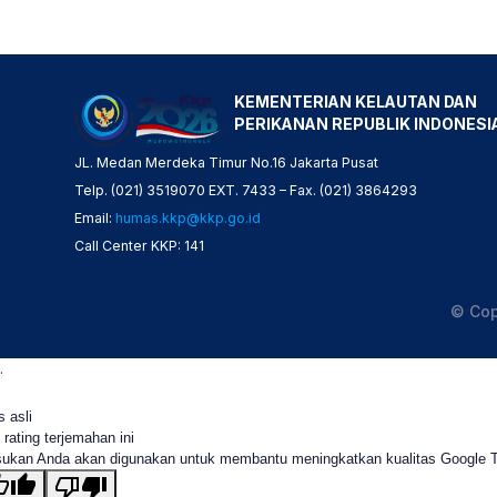
KEMENTERIAN KELAUTAN DAN
PERIKANAN REPUBLIK INDONESI
JL. Medan Merdeka Timur No.16 Jakarta Pusat
Telp. (021) 3519070 EXT. 7433 – Fax. (021) 3864293
Email:
humas.kkp@kkp.go.id
Call Center KKP: 141
© Cop
.
s asli
 rating terjemahan ini
ukan Anda akan digunakan untuk membantu meningkatkan kualitas Google 