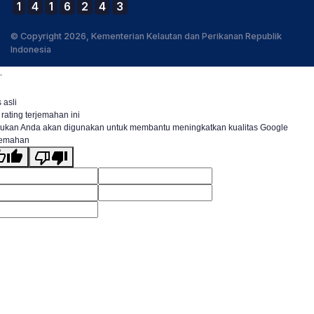
1
4
1
6
2
4
3
© Copyright 2026, Kementerian Kelautan dan Perikanan Republik
Indonesia
.
 asli
 rating terjemahan ini
ukan Anda akan digunakan untuk membantu meningkatkan kualitas Google
jemahan