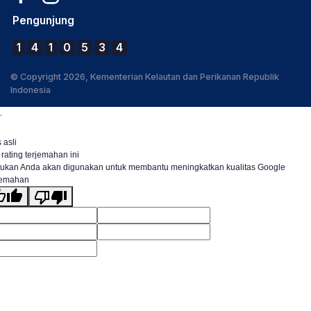
Pengunjung
1
4
1
0
5
3
4
© Copyright 2026, Kementerian Kelautan dan Perikanan Republik
Indonesia
.
 asli
 rating terjemahan ini
ukan Anda akan digunakan untuk membantu meningkatkan kualitas Google
jemahan