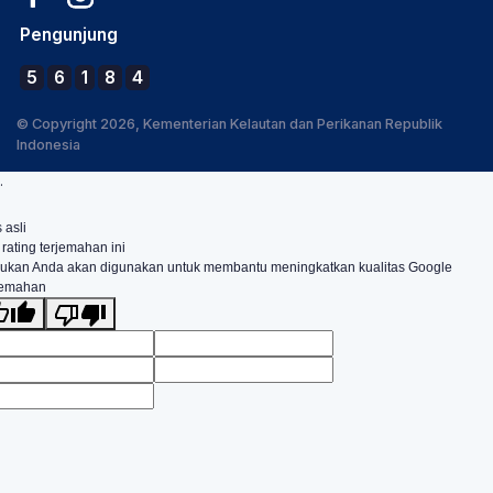
Pengunjung
5
6
1
8
4
© Copyright 2026, Kementerian Kelautan dan Perikanan Republik
Indonesia
.
 asli
 rating terjemahan ini
ukan Anda akan digunakan untuk membantu meningkatkan kualitas Google
jemahan