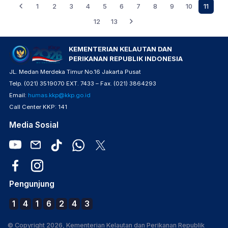
1
2
3
4
5
6
7
8
9
10
11
12
13
KEMENTERIAN KELAUTAN DAN
PERIKANAN REPUBLIK INDONESIA
JL. Medan Merdeka Timur No.16 Jakarta Pusat
Telp. (021) 3519070 EXT. 7433 – Fax. (021) 3864293
Email:
humas.kkp@kkp.go.id
Call Center KKP: 141
Media Sosial
Pengunjung
1
4
1
6
2
4
3
© Copyright 2026, Kementerian Kelautan dan Perikanan Republik