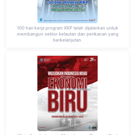
100 hari kerja program KKP telah dijalankan untuk
membangun sektor kelautan dan perikanan yang
berkelanjutan.