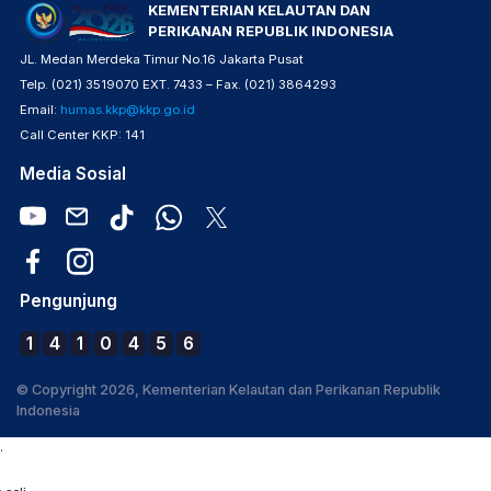
KEMENTERIAN KELAUTAN DAN
PERIKANAN REPUBLIK INDONESIA
JL. Medan Merdeka Timur No.16 Jakarta Pusat
Telp. (021) 3519070 EXT. 7433 – Fax. (021) 3864293
Email:
humas.kkp@kkp.go.id
Call Center KKP: 141
Media Sosial
Pengunjung
1
4
1
0
4
5
6
© Copyright 2026, Kementerian Kelautan dan Perikanan Republik
Indonesia
.