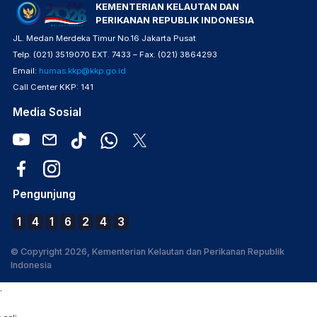
KEMENTERIAN KELAUTAN DAN
PERIKANAN REPUBLIK INDONESIA
JL. Medan Merdeka Timur No.16 Jakarta Pusat
Telp. (021) 3519070 EXT. 7433 – Fax. (021) 3864293
Email:
humas.kkp@kkp.go.id
Call Center KKP: 141
Media Sosial
Pengunjung
1
4
1
6
2
4
3
© Copyright 2026, Kementerian Kelautan dan Perikanan Republik
Indonesia
.