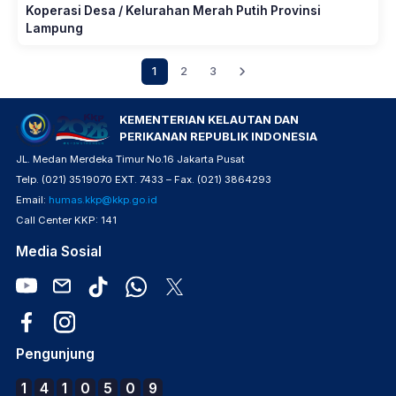
Koperasi Desa / Kelurahan Merah Putih Provinsi
Lampung
1
2
3
KEMENTERIAN KELAUTAN DAN
PERIKANAN REPUBLIK INDONESIA
JL. Medan Merdeka Timur No.16 Jakarta Pusat
Telp. (021) 3519070 EXT. 7433 – Fax. (021) 3864293
Email:
humas.kkp@kkp.go.id
Call Center KKP: 141
Media Sosial
Pengunjung
1
4
1
0
5
0
9