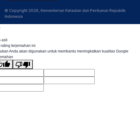
© Copyright 2026, Kementerian Kelautan dan Perikanan Republik
Indonesia
.
 asli
 rating terjemahan ini
ukan Anda akan digunakan untuk membantu meningkatkan kualitas Google
jemahan