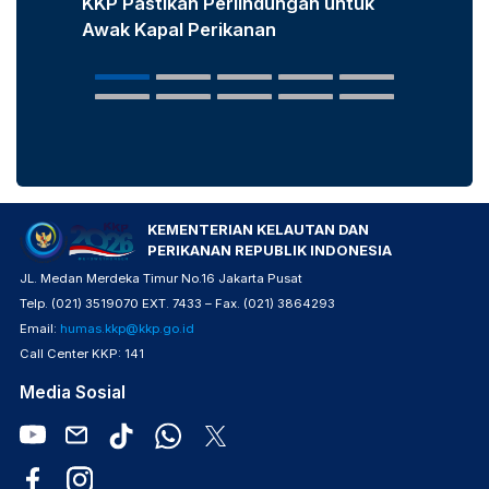
KKP Pastikan Perlindungan untuk
KKP D
Awak Kapal Perikanan
Laut u
Popula
KEMENTERIAN KELAUTAN DAN
PERIKANAN REPUBLIK INDONESIA
JL. Medan Merdeka Timur No.16 Jakarta Pusat
Telp. (021) 3519070 EXT. 7433 – Fax. (021) 3864293
Email:
humas.kkp@kkp.go.id
Call Center KKP: 141
Media Sosial