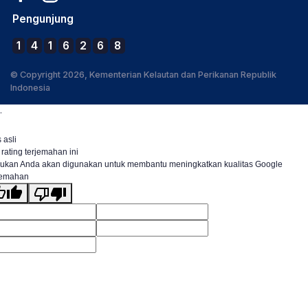
Pengunjung
1
4
1
6
2
6
8
© Copyright 2026, Kementerian Kelautan dan Perikanan Republik
Indonesia
.
 asli
 rating terjemahan ini
ukan Anda akan digunakan untuk membantu meningkatkan kualitas Google
jemahan