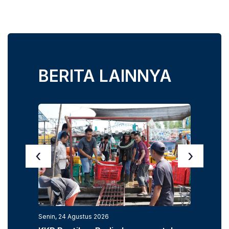
BERITA LAINNYA
‹
›
Senin, 24 Agustus 2026
Senin, 3