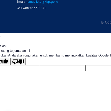
Email:
humas.kkp@kkp.go.id
Call Center KKP: 141
© Cop
.
s asli
 rating terjemahan ini
ukan Anda akan digunakan untuk membantu meningkatkan kualitas Google 