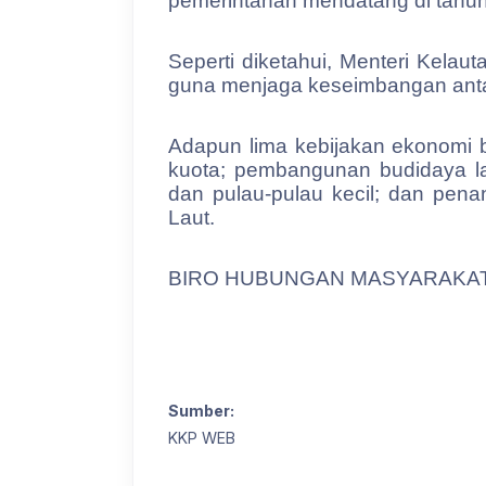
pemerintahan mendatang di tahu
Seperti diketahui, Menteri Kela
guna menjaga keseimbangan anta
Adapun lima kebijakan ekonomi b
kuota; pembangunan budidaya lau
dan pulau-pulau kecil; dan penan
Laut.
BIRO HUBUNGAN MASYARAKAT
Sumber:
KKP WEB