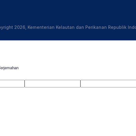
yright 2026, Kementerian Kelautan dan Perikanan Republik Ind
Terjemahan