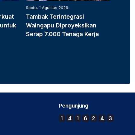
Sabtu, 1 Agustus 2026
Sabtu, 1 
rkuat
Tambak Terintegrasi
Tambak
 untuk
Waingapu Diproyeksikan
Waing
Serap 7.000 Tenaga Kerja
Serap 
Pengunjung
1
4
1
6
2
4
3