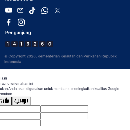
Pengunjung
1
4
1
6
2
6
0
© Copyright 2026, Kementerian Kelautan dan Perikanan Republik
Indonesia
 asli
 rating terjemahan ini
ukan Anda akan digunakan untuk membantu meningkatkan kualitas Google
jemahan