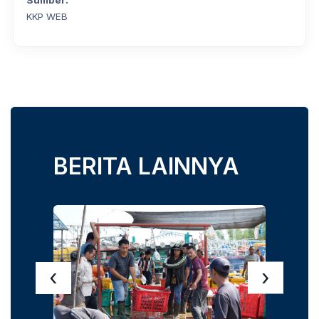
KKP WEB
BERITA LAINNYA
‹
›