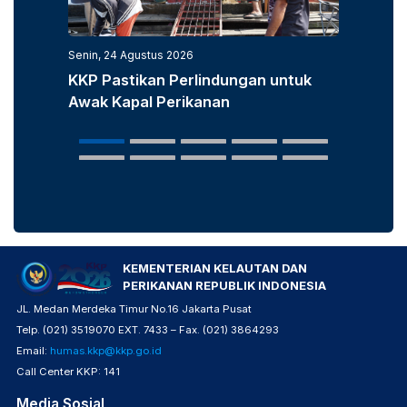
Senin, 24 Agustus 2026
Senin, 3
KKP Pastikan Perlindungan untuk
KKP D
Awak Kapal Perikanan
Laut u
Popula
KEMENTERIAN KELAUTAN DAN
PERIKANAN REPUBLIK INDONESIA
JL. Medan Merdeka Timur No.16 Jakarta Pusat
Telp. (021) 3519070 EXT. 7433 – Fax. (021) 3864293
Email:
humas.kkp@kkp.go.id
Call Center KKP: 141
Media Sosial