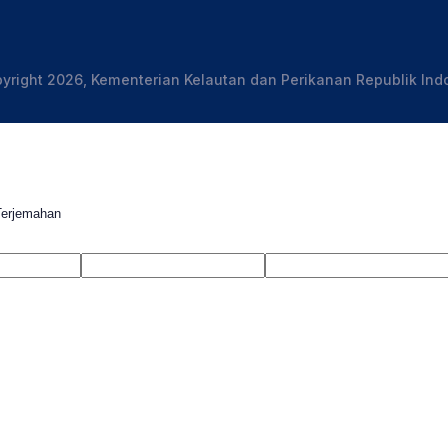
yright 2026, Kementerian Kelautan dan Perikanan Republik Ind
Terjemahan