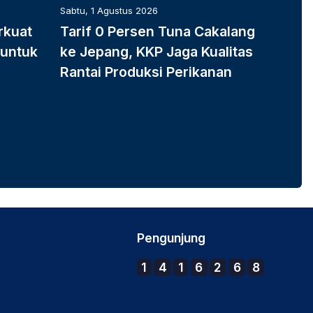
Sabtu, 1 Agustus 2026
Sabtu, 1 
rkuat
Tarif 0 Persen Tuna Cakalang
K-SIG
 untuk
ke Jepang, KKP Jaga Kualitas
Produ
Rantai Produksi Perikanan
Dukun
Pengunjung
1
4
1
6
2
6
8