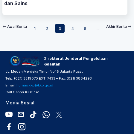
dan Sains
Awal Berita
Akhir Berita
1
2
3
4
5
...
Direktorat Jenderal Pengelolaan
Kelautan
JL. Medan Merdeka Timur No.16 Jakarta Pusat
Telp. (021) 3519070 EXT. 7433 – Fax. (021) 3864293
Email:
humas.kkp@kkp.go.id
Call Center KKP: 141
Media Sosial