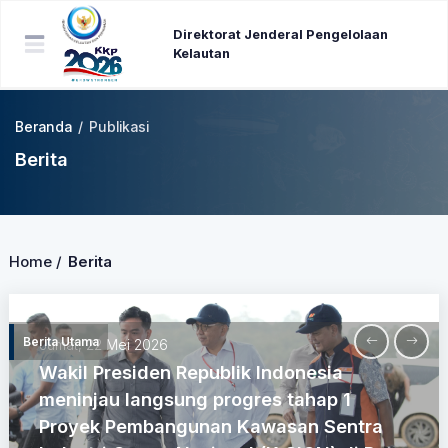
Direktorat Jenderal Pengelolaan
Kelautan
Beranda
/
Publikasi
Berita
Home /
Berita
Berita Utama
Jumat, 22 Mei 2026
Wakil Presiden Republik Indonesia
meninjau langsung progres tahap 1
Proyek Pembangunan Kawasan Sentra