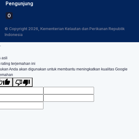
Pengunjung
0
© Copyright 2026, Kementerian Kelautan dan Perikanan Republik
Indonesia
.
 asli
 rating terjemahan ini
ukan Anda akan digunakan untuk membantu meningkatkan kualitas Google
jemahan