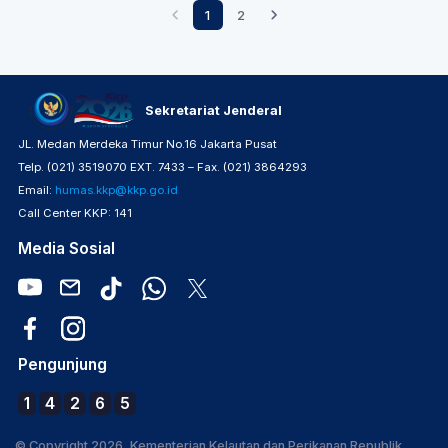
1
2
Sekretariat Jenderal
JL. Medan Merdeka Timur No.16 Jakarta Pusat
Telp. (021) 3519070 EXT. 7433 – Fax. (021) 3864293
Email:
humas.kkp@kkp.go.id
Call Center KKP: 141
Media Sosial
Pengunjung
1
4
2
6
5
© Copyright 2026, Kementerian Kelautan dan Perikanan Republik