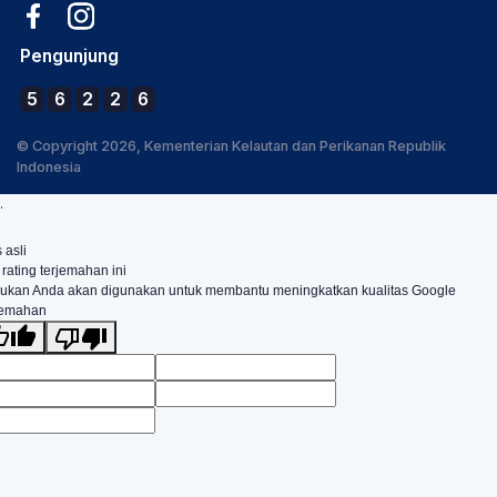
Pengunjung
5
6
2
2
6
© Copyright 2026, Kementerian Kelautan dan Perikanan Republik
Indonesia
.
 asli
 rating terjemahan ini
ukan Anda akan digunakan untuk membantu meningkatkan kualitas Google
jemahan