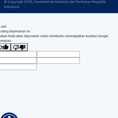
© Copyright 2026, Kementerian Kelautan dan Perikanan Republik
Indonesia
.
 asli
 rating terjemahan ini
ukan Anda akan digunakan untuk membantu meningkatkan kualitas Google
jemahan