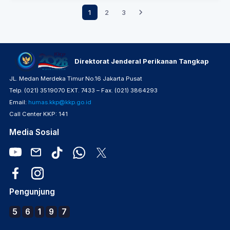
1
2
3
Direktorat Jenderal Perikanan Tangkap
JL. Medan Merdeka Timur No.16 Jakarta Pusat
Telp. (021) 3519070 EXT. 7433 – Fax. (021) 3864293
Email:
humas.kkp@kkp.go.id
Call Center KKP: 141
Media Sosial
Pengunjung
5
6
1
9
7