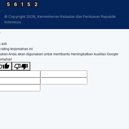
5
6
1
5
2
© Copyright 2026, Kementerian Kelautan dan Perikanan Republik
Indonesia
.
 asli
 rating terjemahan ini
ukan Anda akan digunakan untuk membantu meningkatkan kualitas Google
jemahan