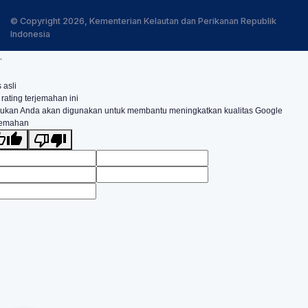
© Copyright 2026, Kementerian Kelautan dan Perikanan Republik
Indonesia
.
 asli
 rating terjemahan ini
ukan Anda akan digunakan untuk membantu meningkatkan kualitas Google
jemahan