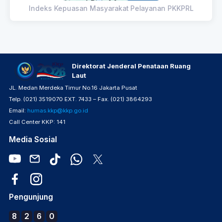
Indeks Kepuasan Masyarakat Pelayanan PKKPRL
Direktorat Jenderal Penataan Ruang
Laut
JL. Medan Merdeka Timur No.16 Jakarta Pusat
Telp. (021) 3519070 EXT. 7433 – Fax. (021) 3864293
Email:
humas.kkp@kkp.go.id
Call Center KKP: 141
Media Sosial
Pengunjung
8
2
6
0