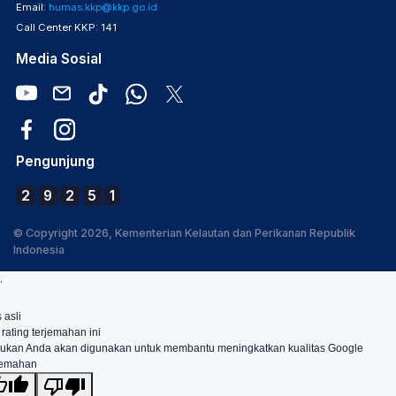
Email:
humas.kkp@kkp.go.id
Call Center KKP: 141
Media Sosial
Pengunjung
2
9
2
5
1
© Copyright 2026, Kementerian Kelautan dan Perikanan Republik
Indonesia
.
 asli
 rating terjemahan ini
ukan Anda akan digunakan untuk membantu meningkatkan kualitas Google
jemahan