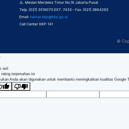
JL. Medan Merdeka Timur No.16 Jakarta Pusat
Telp. (021) 3519070 EXT. 7433 – Fax. (021) 3864293
Email:
humas.kkp@kkp.go.id
Call Center KKP: 141
© Cop
.
s asli
 rating terjemahan ini
ukan Anda akan digunakan untuk membantu meningkatkan kualitas Google 