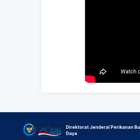
Direktorat Jenderal Perikanan Bu
Daya