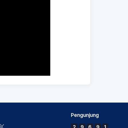
Pengunjung
2
9
6
9
1