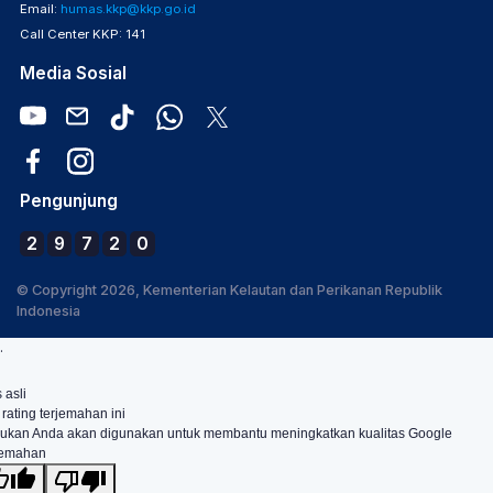
Email:
humas.kkp@kkp.go.id
Call Center KKP: 141
Media Sosial
Pengunjung
2
9
7
2
0
© Copyright 2026, Kementerian Kelautan dan Perikanan Republik
Indonesia
.
 asli
 rating terjemahan ini
ukan Anda akan digunakan untuk membantu meningkatkan kualitas Google
jemahan