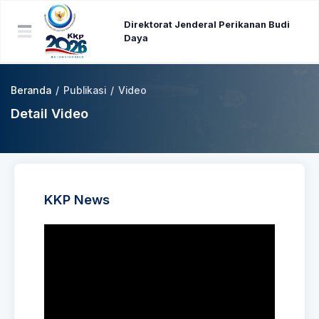
Direktorat Jenderal Perikanan Budi
Daya
Beranda
/
Publikasi
/
Video
Detail Video
KKP News