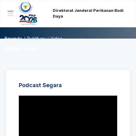
Direktorat Jenderal Perikanan Budi
Daya
Beranda
/
Publikasi
/
Video
Detail Video
Podcast Segara