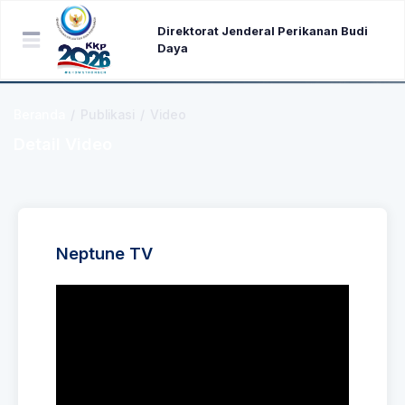
Direktorat Jenderal Perikanan Budi
Daya
Beranda
/
Publikasi
/
Video
Detail Video
Neptune TV