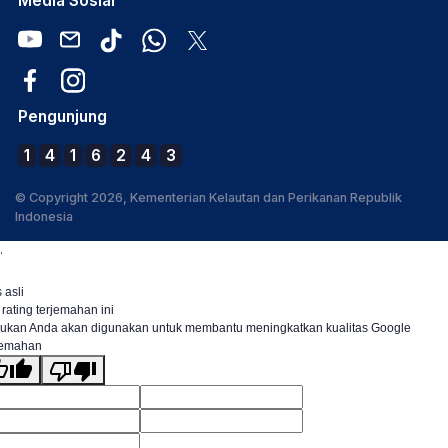
Media Sosial
Pengunjung
1
4
1
6
2
4
3
© Copyright 2026, Kementerian Kelautan dan Perikanan Republik
Indonesia
.
 asli
 rating terjemahan ini
ukan Anda akan digunakan untuk membantu meningkatkan kualitas Google
jemahan