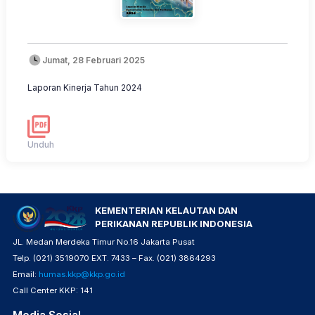
Jumat, 28 Februari 2025
Laporan Kinerja Tahun 2024
Unduh
KEMENTERIAN KELAUTAN DAN
PERIKANAN REPUBLIK INDONESIA
JL. Medan Merdeka Timur No.16 Jakarta Pusat
Telp. (021) 3519070 EXT. 7433 – Fax. (021) 3864293
Email:
humas.kkp@kkp.go.id
Call Center KKP: 141