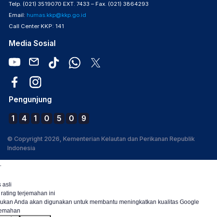
Telp. (021) 3519070 EXT. 7433 – Fax. (021) 3864293
Email:
humas.kkp@kkp.go.id
Call Center KKP: 141
Media Sosial
Pengunjung
1
4
1
0
5
0
9
© Copyright 2026, Kementerian Kelautan dan Perikanan Republik
Indonesia
.
 asli
 rating terjemahan ini
ukan Anda akan digunakan untuk membantu meningkatkan kualitas Google
jemahan