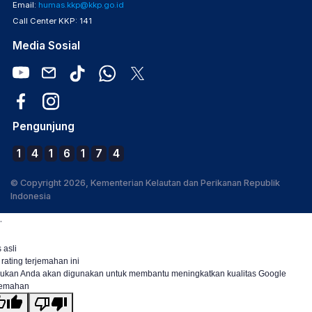
Email:
humas.kkp@kkp.go.id
Call Center KKP: 141
Media Sosial
Pengunjung
1
4
1
6
1
7
4
© Copyright 2026, Kementerian Kelautan dan Perikanan Republik
Indonesia
.
 asli
 rating terjemahan ini
ukan Anda akan digunakan untuk membantu meningkatkan kualitas Google
jemahan