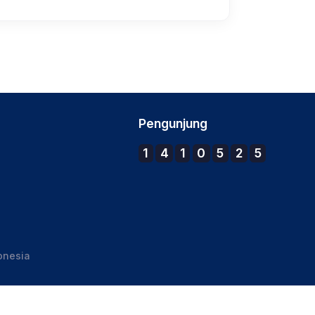
Pengunjung
1
4
1
0
5
2
5
onesia