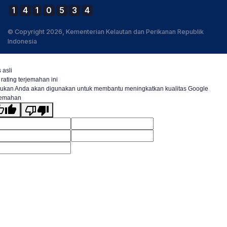
1
4
1
0
5
3
4
© Copyright 2026, Kementerian Kelautan dan Perikanan Republik
Indonesia
 asli
 rating terjemahan ini
ukan Anda akan digunakan untuk membantu meningkatkan kualitas Google
jemahan