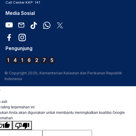
Call Center KKP: 141
Media Sosial
Pengunjung
1
4
1
6
2
7
5
© Copyright 2026, Kementerian Kelautan dan Perikanan Republik
Indonesia
.
 asli
 rating terjemahan ini
ukan Anda akan digunakan untuk membantu meningkatkan kualitas Google
jemahan