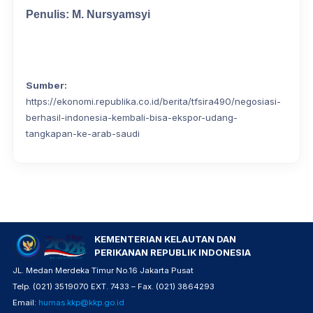
Penulis: M. Nursyamsyi
Sumber:
https://ekonomi.republika.co.id/berita/tfsira490/negosiasi-
berhasil-indonesia-kembali-bisa-ekspor-udang-
tangkapan-ke-arab-saudi
KEMENTERIAN KELAUTAN DAN
PERIKANAN REPUBLIK INDONESIA
JL. Medan Merdeka Timur No.16 Jakarta Pusat
Telp. (021) 3519070 EXT. 7433 – Fax. (021) 3864293
Email:
humas.kkp@kkp.go.id