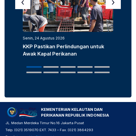
‹
›
Senin, 24 Agustus 2026
Senin, 3
KKP Pastikan Perlindungan untuk
KKP D
Awak Kapal Perikanan
Laut u
Popula
KEMENTERIAN KELAUTAN DAN
PERIKANAN REPUBLIK INDONESIA
JL. Medan Merdeka Timur No.16 Jakarta Pusat
Telp. (021) 3519070 EXT. 7433 – Fax. (021) 3864293