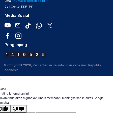
Email:
humas.kkp@kkp.go.id
Call Center KKP: 141
Media Sosial
Pengunjung
1
4
1
0
5
2
5
© Copyright 2026, Kementerian Kelautan dan Perikanan Republik
Indonesia
.
 asli
 rating terjemahan ini
ukan Anda akan digunakan untuk membantu meningkatkan kualitas Google
jemahan