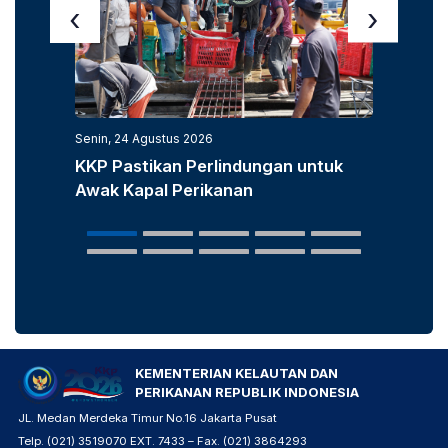
‹
›
Senin, 24 Agustus 2026
Senin, 3
KKP Pastikan Perlindungan untuk
KKP D
Awak Kapal Perikanan
Laut u
Popula
KEMENTERIAN KELAUTAN DAN
PERIKANAN REPUBLIK INDONESIA
JL. Medan Merdeka Timur No.16 Jakarta Pusat
Telp. (021) 3519070 EXT. 7433 – Fax. (021) 3864293