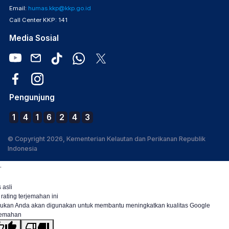
Email:
humas.kkp@kkp.go.id
Call Center KKP: 141
Media Sosial
Pengunjung
1
4
1
6
2
4
3
© Copyright 2026, Kementerian Kelautan dan Perikanan Republik
Indonesia
.
 asli
 rating terjemahan ini
ukan Anda akan digunakan untuk membantu meningkatkan kualitas Google
jemahan