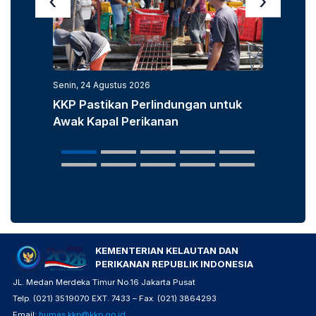
‹
›
Senin, 24 Agustus 2026
Senin, 3
KKP Pastikan Perlindungan untuk
KKP D
Awak Kapal Perikanan
Laut u
Popula
KEMENTERIAN KELAUTAN DAN
PERIKANAN REPUBLIK INDONESIA
JL. Medan Merdeka Timur No.16 Jakarta Pusat
Telp. (021) 3519070 EXT. 7433 – Fax. (021) 3864293
Email:
humas.kkp@kkp.go.id