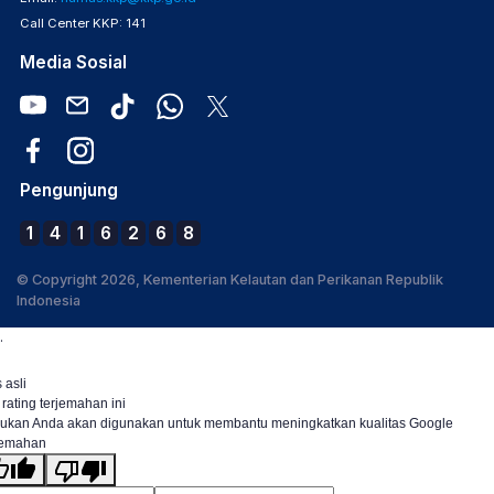
Call Center KKP: 141
Media Sosial
Pengunjung
1
4
1
6
2
6
8
© Copyright 2026, Kementerian Kelautan dan Perikanan Republik
Indonesia
.
 asli
 rating terjemahan ini
ukan Anda akan digunakan untuk membantu meningkatkan kualitas Google
jemahan