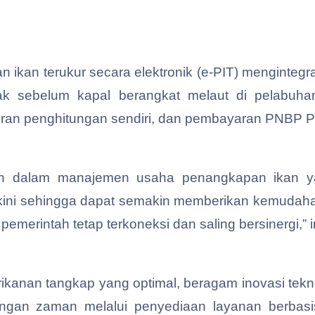
n ikan terukur secara elektronik (e-PIT) mengintegra
k sebelum kapal berangkat melaut di pelabuhan 
oran penghitungan sendiri, dan pembayaran PNBP 
ion dalam manajemen usaha penangkapan ikan y
kini sehingga dapat semakin memberikan kemudahan 
emerintah tetap terkoneksi dan saling bersinergi,”
kanan tangkap yang optimal, beragam inovasi tekn
ngan zaman melalui penyediaan layanan berbasis t