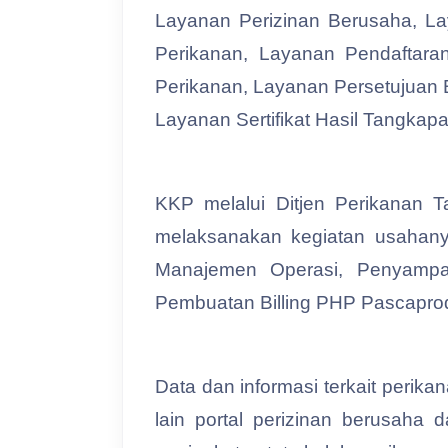
Layanan Perizinan Berusaha, La
Perikanan, Layanan Pendaftar
Perikanan, Layanan Persetujuan 
Layanan Sertifikat Hasil Tangkapa
KKP melalui Ditjen Perikanan
melaksanakan kegiatan usahany
Manajemen Operasi, Penyampa
Pembuatan Billing PHP Pascapro
Data dan informasi terkait perik
lain portal perizinan berusaha