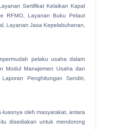
yanan Sertifikat Kelaikan Kapal
 ke RFMO, Layanan Buku Pelaut
pal, Layanan Jasa Kepelabuhanan,
empermudah pelaku usaha dalam
lain Modul Manajemen Usaha dan
aporan Penghitungan Sendiri,
s-luasnya oleh masyarakat, antara
 itu disediakan untuk mendorong