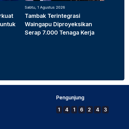
Sabtu, 1 Agustus 2026
Sabtu, 1 
rkuat
Tambak Terintegrasi
Tarif 
 untuk
Waingapu Diproyeksikan
ke Jep
Serap 7.000 Tenaga Kerja
Rantai
Pengunjung
1
4
1
6
2
4
3