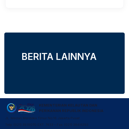
BERITA LAINNYA
KEMENTERIAN KELAUTAN DAN
PERIKANAN REPUBLIK INDONESIA
JL. Medan Merdeka Timur No.16 Jakarta Pusat
Telp. (021) 3519070 EXT. 7433 – Fax. (021) 3864293