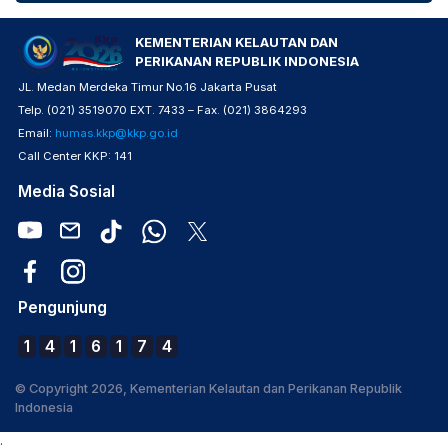
KEMENTERIAN KELAUTAN DAN
PERIKANAN REPUBLIK INDONESIA
JL. Medan Merdeka Timur No.16 Jakarta Pusat
Telp. (021) 3519070 EXT. 7433 – Fax. (021) 3864293
Email:
humas.kkp@kkp.go.id
Call Center KKP: 141
Media Sosial
Pengunjung
1
4
1
6
1
7
4
© Copyright 2026, Kementerian Kelautan dan Perikanan Republik
Indonesia
.