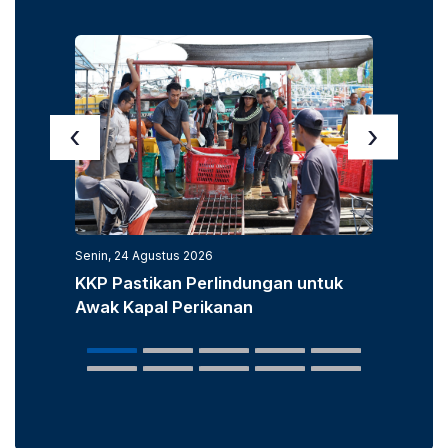
‹
›
Senin, 24 Agustus 2026
Senin, 3
KKP Pastikan Perlindungan untuk
KKP D
Awak Kapal Perikanan
Laut u
Popula