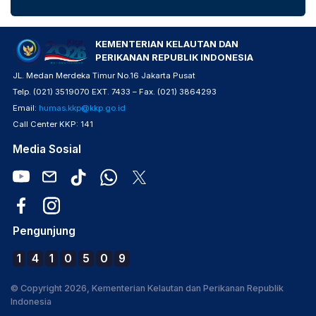
KEMENTERIAN KELAUTAN DAN
PERIKANAN REPUBLIK INDONESIA
JL. Medan Merdeka Timur No.16 Jakarta Pusat
Telp. (021) 3519070 EXT. 7433 – Fax. (021) 3864293
Email:
humas.kkp@kkp.go.id
Call Center KKP: 141
Media Sosial
Pengunjung
1
4
1
0
5
0
9
© Copyright 2026, Kementerian Kelautan dan Perikanan Republik
Indonesia