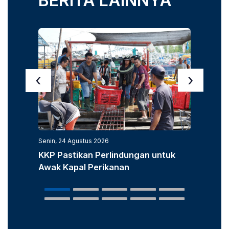
BERITA LAINNYA
‹
›
Senin, 24 Agustus 2026
Senin, 3
KKP Pastikan Perlindungan untuk
KKP D
Awak Kapal Perikanan
Laut u
Popula