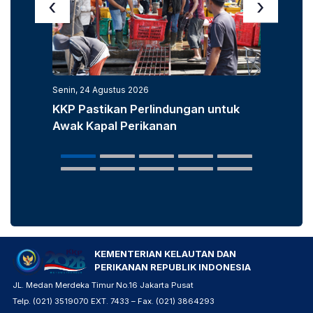
‹
›
Senin, 24 Agustus 2026
Senin, 3
KKP Pastikan Perlindungan untuk
KKP D
Awak Kapal Perikanan
Laut u
Popula
KEMENTERIAN KELAUTAN DAN
PERIKANAN REPUBLIK INDONESIA
JL. Medan Merdeka Timur No.16 Jakarta Pusat
Telp. (021) 3519070 EXT. 7433 – Fax. (021) 3864293