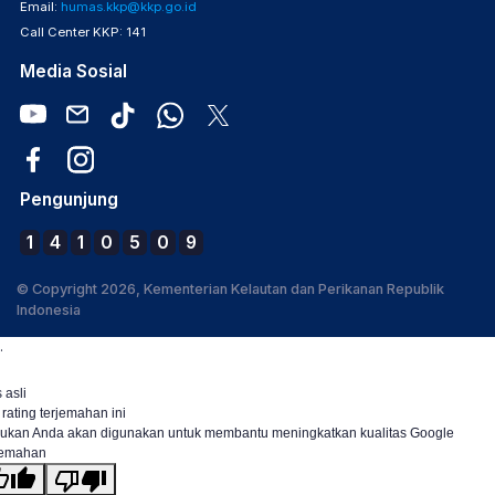
Email:
humas.kkp@kkp.go.id
Call Center KKP: 141
Media Sosial
Pengunjung
1
4
1
0
5
0
9
© Copyright 2026, Kementerian Kelautan dan Perikanan Republik
Indonesia
.
 asli
 rating terjemahan ini
ukan Anda akan digunakan untuk membantu meningkatkan kualitas Google
jemahan