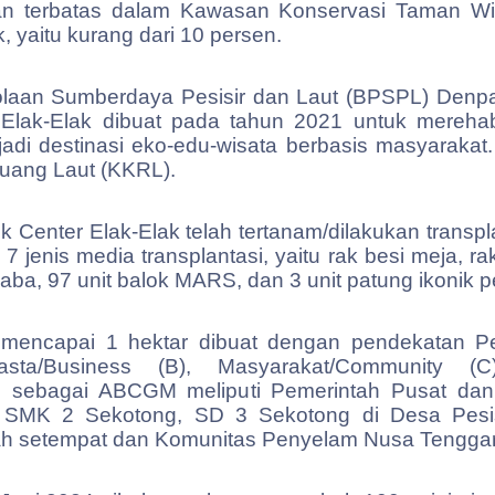
an terbatas dalam Kawasan Konservasi Taman Wi
, yaitu kurang dari 10 persen.
laan Sumberdaya Pesisir dan Laut (BPSPL) Denpasa
ak-Elak dibuat pada tahun 2021 untuk merehabil
jadi destinasi eko-edu-wisata berbasis masyarakat
Ruang Laut (KKRL).
 Center Elak-Elak telah tertanam/dilakukan transpla
 jenis media transplantasi, yaitu rak besi meja, r
a-laba, 97 unit balok MARS, dan 3 unit patung ikonik 
mencapai 1 hektar dibuat dengan pendekatan Pen
asta/Business (B), Masyarakat/Community (C
al sebagai ABCGM meliputi Pemerintah Pusat dan
a, SMK 2 Sekotong, SD 3 Sekotong di Desa Pes
h setempat dan Komunitas Penyelam Nusa Tenggara