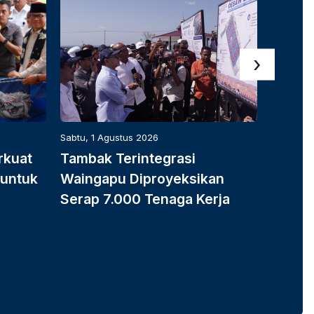
›
Sabtu, 1 Agustus 2026
Sabtu, 1 
rkuat
Tambak Terintegrasi
Tarif 
 untuk
Waingapu Diproyeksikan
ke Jep
Serap 7.000 Tenaga Kerja
Rantai