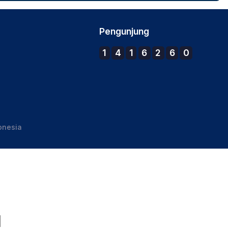
Pengunjung
1
4
1
6
2
6
0
onesia