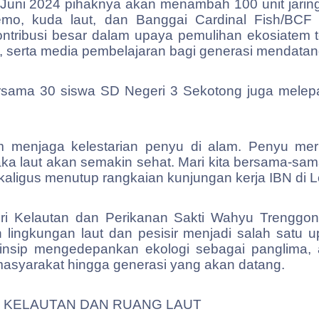
Juni 2024 pihaknya akan menambah 100 unit jaring
nemo, kuda laut, dan Banggai Cardinal Fish/BC
kontribusi besar dalam upaya pemulihan ekosiatem
 serta media pembelajaran bagi generasi mendatan
rsama 30 siswa SD Negeri 3 Sekotong juga melepas
 menjaga kelestarian penyu di alam. Penyu meru
a laut akan semakin sehat. Mari kita bersama-sam
 sekaligus menutup rangkaian kunjungan kerja IBN di 
ri Kelautan dan Perikanan Sakti Wahyu Trenggono,
n lingkungan laut dan pesisir menjadi salah satu 
insip mengedepankan ekologi sebagai panglima, a
asyarakat hingga generasi yang akan datang.
 KELAUTAN DAN RUANG LAUT