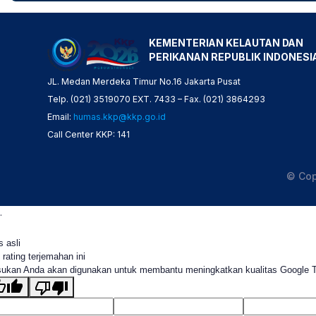
KEMENTERIAN KELAUTAN DAN
PERIKANAN REPUBLIK INDONESI
JL. Medan Merdeka Timur No.16 Jakarta Pusat
Telp. (021) 3519070 EXT. 7433 – Fax. (021) 3864293
Email:
humas.kkp@kkp.go.id
Call Center KKP: 141
© Cop
.
s asli
 rating terjemahan ini
ukan Anda akan digunakan untuk membantu meningkatkan kualitas Google 