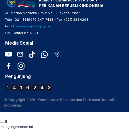
KEMENTERIAN KELAUTAN DAN
PERIKANAN REPUBLIK INDONESIA
JL. Medan Merdeka Timur No.16 Jakarta Pusat
Telp. (021) 3519070 EXT. 7433 – Fax. (021) 3864293
Email:
humas.kkp@kkp.go.id
Call Center KKP: 141
Media Sosial
Pengunjung
1
4
1
6
2
4
3
© Copyright 2026, Kementerian Kelautan dan Perikanan Republik
Indonesia
 asli
 rating terjemahan ini