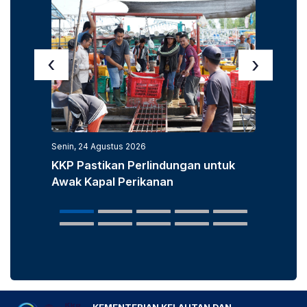
‹
›
Senin, 24 Agustus 2026
Senin, 3
KKP Pastikan Perlindungan untuk
KKP D
Awak Kapal Perikanan
Laut u
Popula