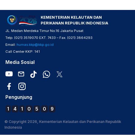
KEMENTERIAN KELAUTAN DAN
PERIKANAN REPUBLIK INDONESIA
JL. Medan Merdeka Timur No.16 Jakarta Pusat
Telp. (021) 3519070 EXT. 7433 – Fax. (021) 3864293
Email:
humas.kkp@kkp.go.id
Call Center KKP: 141
Media Sosial
Pengunjung
1
4
1
0
5
0
9
© Copyright 2026, Kementerian Kelautan dan Perikanan Republik
Indonesia