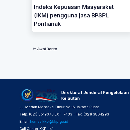
Indeks Kepuasan Masyarakat
(IKM) pengguna jasa BPSPL
Pontianak
Awal Berita
Direktorat Jenderal Pengelolaan
Kelautan
JL. Medan Merdeka Timur No.16 Jakarta Pusat
Telp. (021) 3519070 EXT. 7433 – Fax. (021) 3864293
Email:
humas.kkp@kkp.go.id
Call Center KKP: 141