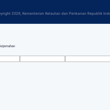
yright 2026, Kementerian Kelautan dan Perikanan Republik Ind
Terjemahan