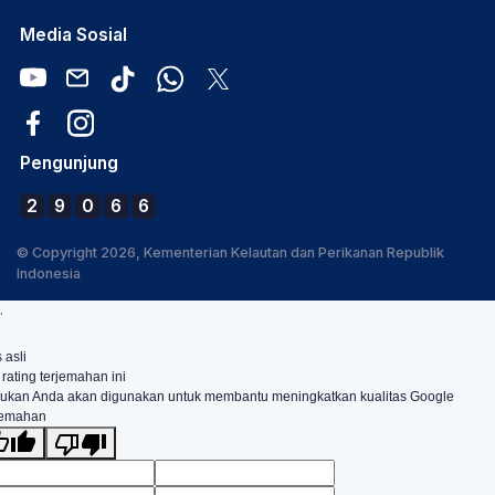
Media Sosial
Pengunjung
2
9
0
6
6
© Copyright 2026, Kementerian Kelautan dan Perikanan Republik
Indonesia
.
 asli
 rating terjemahan ini
ukan Anda akan digunakan untuk membantu meningkatkan kualitas Google
jemahan