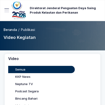
Direktorat Jenderal Penguatan Daya Saing
Produk Kelautan dan Perikanan
Beranda
/
Publikasi
Video Kegiatan
Video
Semua
KKP News
Neptune TV
Podcast Segara
Bincang Bahari