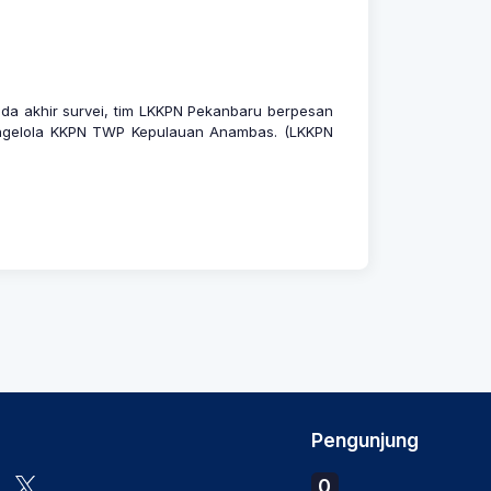
ada akhir survei, tim LKKPN Pekanbaru berpesan
pengelola KKPN TWP Kepulauan Anambas. (LKKPN
Pengunjung
0