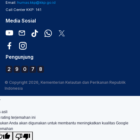
Email:
humas.kkp@kkp.go.id
Call Center KKP: 141
Media Sosial
Pengunjung
2
9
0
7
8
© Copyright 2026, Kementerian Kelautan dan Perikanan Republik
Indonesia
.
 asli
 rating terjemahan ini
ukan Anda akan digunakan untuk membantu meningkatkan kualitas Google
jemahan