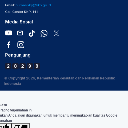
Email:
humas.kkp@kkp.go.id
Call Center KKP: 141
Media Sosial
Pengunjung
2
8
2
9
8
© Copyright 2026, Kementerian Kelautan dan Perikanan Republik
Indonesia
.
 asli
 rating terjemahan ini
ukan Anda akan digunakan untuk membantu meningkatkan kualitas Google
jemahan