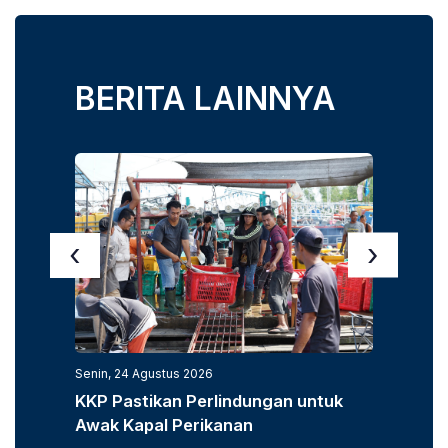
BERITA LAINNYA
‹
›
Senin, 24 Agustus 2026
Senin, 3
KKP Pastikan Perlindungan untuk
KKP D
Awak Kapal Perikanan
Laut u