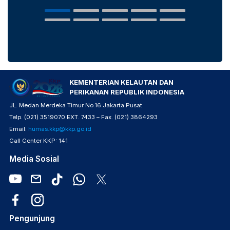
Popula
KEMENTERIAN KELAUTAN DAN
PERIKANAN REPUBLIK INDONESIA
JL. Medan Merdeka Timur No.16 Jakarta Pusat
Telp. (021) 3519070 EXT. 7433 – Fax. (021) 3864293
Email:
humas.kkp@kkp.go.id
Call Center KKP: 141
Media Sosial
Pengunjung