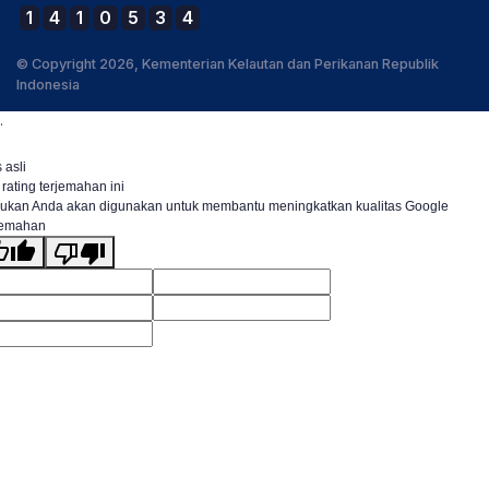
1
4
1
0
5
3
4
© Copyright 2026, Kementerian Kelautan dan Perikanan Republik
Indonesia
.
 asli
 rating terjemahan ini
ukan Anda akan digunakan untuk membantu meningkatkan kualitas Google
jemahan