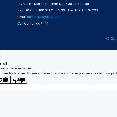
JL. Medan Merdeka Timur No.16 Jakarta Pusat
Telp. (021) 3519070 EXT. 7433 – Fax. (021) 3864293
Email:
humas.kkp@kkp.go.id
Call Center KKP: 141
© Cop
.
s asli
 rating terjemahan ini
ukan Anda akan digunakan untuk membantu meningkatkan kualitas Google 