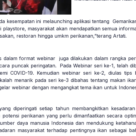
ada kesempatan ini melaunching aplikasi tentang Gemarikan
dari playstore, masyarakat akan mendapatkan semua informa
masakan, restoran hingga umkm perikanan,”terang Artati.
s dalam format webinar juga dilakukan dalam rangka pe
cara puncak peringatan. Pada Webinar seri ke-1, telah d
mi COVID-19. Kemudian webinar seri ke-2, diulas tips
alah menarik pada seri ke-3 dibahas tentang makan ika
gelar webinar dengan mengangkat tema ikan untuk Indones
ng diperingati setiap tahun membangkitkan kesadaran
i potensi perikanan yang perlu dimanfaatkan secara optima
sumber daya manusia Indonesia dan mendukung ketahanan 
adaran masyarakat terhadap pentingnya ikan sebagai b