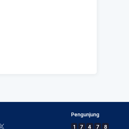
Pengunjung
1
7
4
7
8