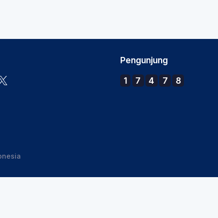
Pengunjung
1
7
4
7
8
onesia