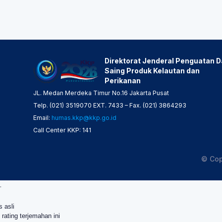
Direktorat Jenderal Penguatan 
Saing Produk Kelautan dan
Perikanan
JL. Medan Merdeka Timur No.16 Jakarta Pusat
Telp. (021) 3519070 EXT. 7433 – Fax. (021) 3864293
Email:
humas.kkp@kkp.go.id
Call Center KKP: 141
© Cop
.
s asli
 rating terjemahan ini