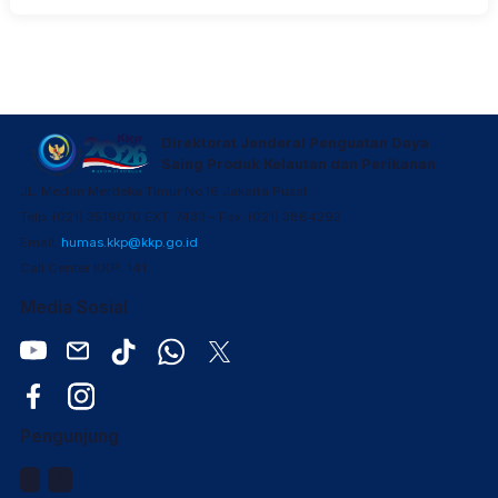
Direktorat Jenderal Penguatan Daya
Saing Produk Kelautan dan Perikanan
JL. Medan Merdeka Timur No.16 Jakarta Pusat
Telp. (021) 3519070 EXT. 7433 – Fax. (021) 3864293
Email:
humas.kkp@kkp.go.id
Call Center KKP: 141
Media Sosial
Pengunjung
1
2