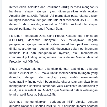
Kementerian Kelautan dan Perikanan (KKP) berhasil menghapus
hambatan ekspor rajungan yang dipersyaratkan oleh otoritas
Amerika Serikat (AS). Terlebih AS merupakan pasar utama ekspor
rajungan Indonesia, dengan rata-rata nilai mencapai USD 321 juta
dalam 3 tahun terakhir, atau sekitar 16,6% dari total nilai ekspor
produk perikanan ke negeri Paman Sam.
Plt. Dirjen Penguatan Daya Saing Produk Kelautan dan Perikanan
(PDSPKP), Machmud menyebut AS mewajibkan negara
pengekspor rajungan memiliki sistem pengelolaan perikanan yang
dinilai setara dengan regulasi AS, khususnya dalam perlindungan
mamalia laut dan pengendalian bycatch, atau memperoleh
comparability finding sebagaimana diatur dalam Marine Mammal
Protection Act (MMPA).
"Pada awalnya rajungan ditangkap dengan alat gillnet dilarang
untuk diekspor ke AS, maka untuk membedakan rajungan yang
ditangkap dengan alat tangkap yang sudah memperoleh
comparability finding yakni bubu, maka ekspor rajungan diwajibkan
menggunakan sertifikasi tambahan yaitu Certificate of Admissibility
(COA) sesuai ketentuan MMPA,” ujar Machmud dalam keterangan
tertulisnya di Jakarta, Selasa (19/5).
Machmud mengungkapkan, perjuangan KKP dimulai dengan
gugatan National Fisheries Institute (NFI) bersama importir seafood