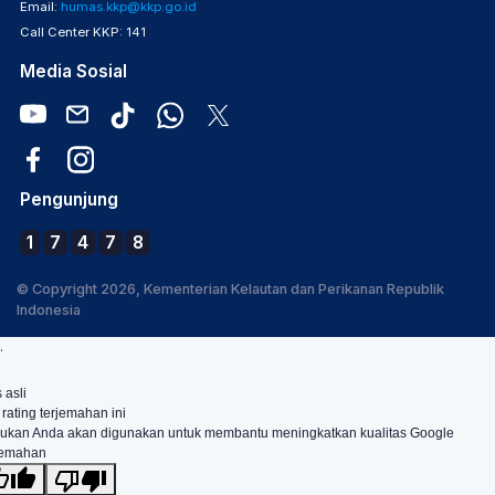
Email:
humas.kkp@kkp.go.id
Call Center KKP: 141
Media Sosial
Pengunjung
1
7
4
7
8
© Copyright 2026, Kementerian Kelautan dan Perikanan Republik
Indonesia
.
 asli
 rating terjemahan ini
ukan Anda akan digunakan untuk membantu meningkatkan kualitas Google
jemahan