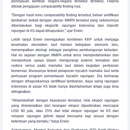
peninjauan kembali negara-negara tersebut tersebut, Filipina
ditolak pengajuan comparability finding-nya.
"Dengan hasil reviu comparability finding tersebut, beban sertifikasi
tambahan terkait dengan aturan MMPA tersebut yang sebelumnya
diberlakukan bagi eksportir rajungan Indonesia dan importir
rajungan di AS dapat dihapuskan," ujar Erwin.
Lebih lanjut Erwin menegaskan komitmen KKP untuk menjaga
kesehatan ekosistem laut melalui kebijakan ekonomi biru,
menempatkan ekologi sebagai panglima pembangunan kelautan.
Hal ini sejalan dengan MMPA untuk terus mempertahankan dan
memperkuat upaya dalam mengurangi potensi kematian dan
cedera serius pada mamalia laut dalam kegiatan perikanan
komersial, khususnya terkait pelaporan bycatch mamalia laut serta
perluasan program pemantauan bycatch rajungan. Dia berharap
dengan dihapuskannya sertifikasi tambahan, daya saing rajungan
Indonesia di pasar AS tidak hanya dipertahankan tetapi juga bisa
ditingkatkan.
"Alhamdulillah dengan keputusan tersebut, nilai ekspor rajungan
yang diselamatkan dari larangan ekspor diperkirakan mencapai
USD 80 juta, atau 25% dari total ekspor rajungan ke AS dan
nelayan rajungan gillnet dapat berusaha lagi sesuai dengan
ketentuan yang berlaku," tutup Erwin.
Sebelumnya, Menteri Kelautan dan Perikanan (KP) Sakti Wahyu