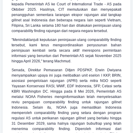
kepada Pemerintah AS ke Court of International Trade - AS pada
Oktober 2025. Hasilnya, CIT memutuskan dan menyepakati
penangguhan sementara larangan ekspor rajungan alat tangkap
gillnet asal Indonesia dan beberapa negara lain seperti Vietnam,
Filipina, Sri Lanka selama 180 hari dan dilakukan peninjauan ulang
comparability finding rajungan dari negara-negara tersebut.
"Menindaklanjuti keputusan peninjauan ulang comparability finding
tersebut, kami terus mengoordinasikan penyusunan bahan
peninjauan kembali serta secara aktif merespons permintaan
informasi yang beruntun dari Pemerintah AS sejak November 2025
hingga April 2026," terang Machmud.
Senada, Direktur Pemasaran Ditjen PDSPKP, Erwin Dwiyana
menyampaikan upaya ini juga melibatkan unit eselon I KKP, BRIN,
asosiasi pengelolaan rajungan (APRI) serta mitra NGO seperti
Yayasan Konservasi RASI, WWF, EDF Indonesia, SFP, Cetasi serta
KBRI Washington DC. Hingga pada 8 Mei 2026, Pemerintah AS
melalui NOAA Fisheries menginformasikan telah menyelesaikan
reviu pengajuan comparability finding untuk rajungan gillnet
Indonesia. Selain itu, NOAA juga memastikan Indonesia
memperoleh comparability finding yang setara dengan program
regulasi AS untuk perikanan rajungan gillnet yang berlaku hingga
31 Desember 2029, sama halnya rajungan bubu/trap yang telah
menerima comparability finding. Diperoleh informasi dari